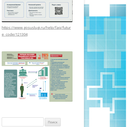
https://www.gosuslugi.ru/help/faq/futur
e_code/121304
Найти: