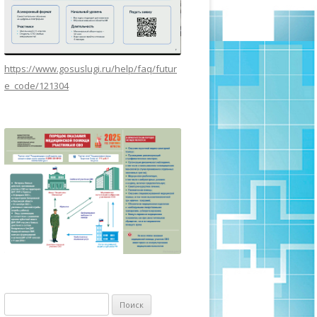
https://www.gosuslugi.ru/help/faq/futur
e_code/121304
Найти: