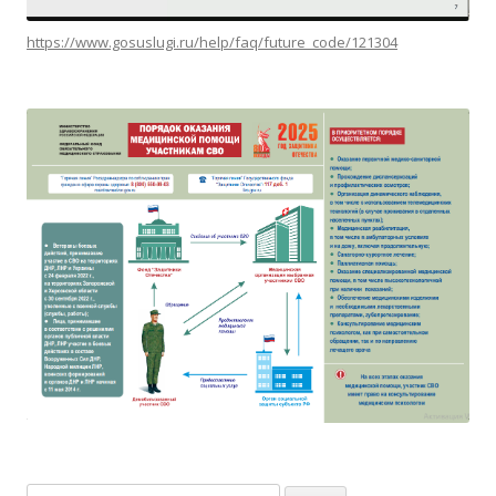
https://www.gosuslugi.ru/help/faq/future_code/121304