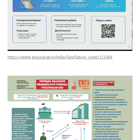
https://www.gosuslugi.ru/help/faq/future_code/121304